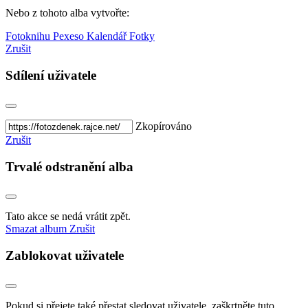
Nebo z tohoto alba vytvořte:
Fotoknihu
Pexeso
Kalendář
Fotky
Zrušit
Sdílení uživatele
Zkopírováno
Zrušit
Trvalé odstranění alba
Tato akce se nedá vrátit zpět.
Smazat album
Zrušit
Zablokovat uživatele
Pokud si přejete také přestat sledovat uživatele, zaškrtněte tuto