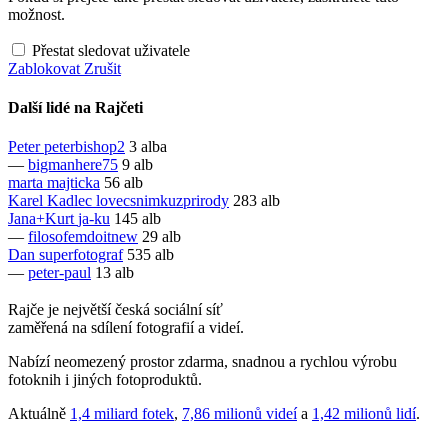
možnost.
Přestat sledovat uživatele
Zablokovat
Zrušit
Další lidé na Rajčeti
Peter
peterbishop2
3 alba
—
bigmanhere75
9 alb
marta
majticka
56 alb
Karel Kadlec
lovecsnimkuzprirody
283 alb
Jana+Kurt
ja-ku
145 alb
—
filosofemdoitnew
29 alb
Dan
superfotograf
535 alb
—
peter-paul
13 alb
Rajče je největší česká sociální síť
zaměřená na sdílení fotografií a videí.
Nabízí neomezený prostor zdarma, snadnou a rychlou výrobu
fotoknih i jiných fotoproduktů.
Aktuálně
1,4 miliard fotek
,
7,86 milionů videí
a
1,42 milionů lidí
.