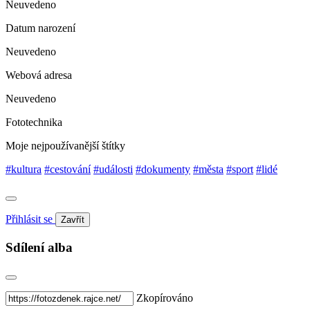
Neuvedeno
Datum narození
Neuvedeno
Webová adresa
Neuvedeno
Fototechnika
Moje nejpoužívanější štítky
#kultura
#cestování
#události
#dokumenty
#města
#sport
#lidé
Přihlásit se
Zavřít
Sdílení alba
Zkopírováno